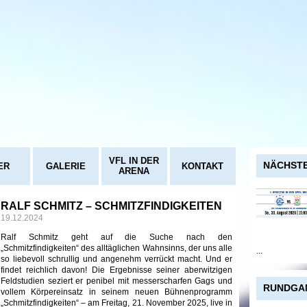
VFL IN DER
NÄCHSTE
ER
GALERIE
KONTAKT
ARENA
RALF SCHMITZ – SCHMITZFINDIGKEITEN
19.12.2024
Ralf Schmitz geht auf die Suche nach den
„Schmitzfindigkeiten“ des alltäglichen Wahnsinns, der uns alle
...
so liebevoll schrullig und angenehm verrückt macht. Und er
findet reichlich davon! Die Ergebnisse seiner aberwitzigen
Feldstudien seziert er penibel mit messerscharfen Gags und
RUNDGA
vollem Körpereinsatz in seinem neuen Bühnenprogramm
„Schmitzfindigkeiten“ – am Freitag, 21. November 2025, live in