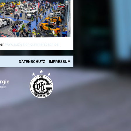
ter
[www.autosalon-gummersbach.de]
.
DATENSCHUTZ
IMPRESSUM