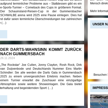
Mensch direk
aufgrund terminlicher Probleme aus – Stattdessen gibt es ein
e-Sports-Turnier – Comeback des Cups in größerem Format.
Mehr Informa
Der Schauinsland-Reisen-Cup in der Gummersbacher
SCHWALBE arena wird 2025 eine Pause einlegen. Dies hat
und dafür seien terminliche Überschneidungen bei zahlreichen
r (…)
UNSER N
DER DARTS-WAHNSINN KOMMT ZURÜCK
NACH GUMMERSBACH
26.11.2024
„The Rockstar“ Joe Cullen, Jonny Clayton, Rosh Rock, Dirk
van Duijvenbode und Deutschlands Nummer Eins Martin
Schindler: Sie alle werden die Darts Gala in Gummersbach
Besuchen S
2025 zu einem unvergesslichen Erlebnis machen. Neben
einem Turnier erwartet die Zuschauer eine einzigartige
Atmosphäre sowie weitere Showeinlagen. Die Gala bietet
IMPRESS
terhaltung und begeisternden Sport: (…)