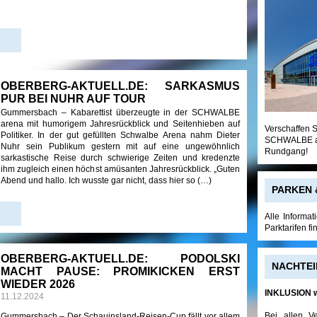
OBERBERG-AKTUELL.DE: SARKASMUS
PUR BEI NUHR AUF TOUR
Gummersbach – Kabarettist überzeugte in der SCHWALBE
arena mit humorigem Jahresrückblick und Seitenhieben auf
Verschaffen S
Politiker. In der gut gefüllten Schwalbe Arena nahm Dieter
SCHWALBE are
Nuhr sein Publikum gestern mit auf eine ungewöhnlich
Rundgang!
sarkastische Reise durch schwierige Zeiten und kredenzte
ihm zugleich einen höchst amüsanten Jahresrückblick. „Guten
Abend und hallo. Ich wusste gar nicht, dass hier so (…)
PARKEN 
Alle Informa
Parktarifen f
OBERBERG-AKTUELL.DE: PODOLSKI
NACHTEI
MACHT PAUSE: PROMIKICKEN ERST
WIEDER 2026
INKLUSION w
11.12.2024
Bei allen V
Gummersbach – Der Schauinsland-Reisen-Cup fällt vor allem