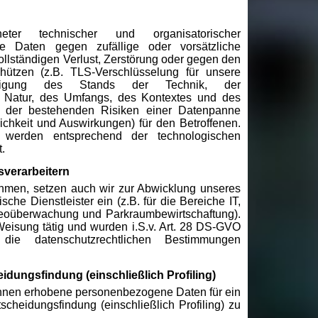
er technischer und organisatorischer
e Daten gegen zufällige oder vorsätzliche
ollständigen Verlust, Zerstörung oder gegen den
chützen (z.B. TLS-Verschlüsselung für unsere
chtigung des Stands der Technik, der
r Natur, des Umfangs, des Kontextes und des
 der bestehenden Risiken einer Datenpanne
ichkeit und Auswirkungen) für den Betroffenen.
 werden entsprechend der technologischen
.
sverarbeitern
hmen, setzen auch wir zur Abwicklung unseres
che Dienstleister ein (z.B. für die Bereiche IT,
deoüberwachung und Parkraumbewirtschaftung).
eisung tätig und wurden i.S.v. Art. 28 DS-GVO
, die datenschutzrechtlichen Bestimmungen
eidungsfindung (einschließlich Profiling)
 Ihnen erhobene personenbezogene Daten für ein
scheidungsfindung (einschließlich Profiling) zu