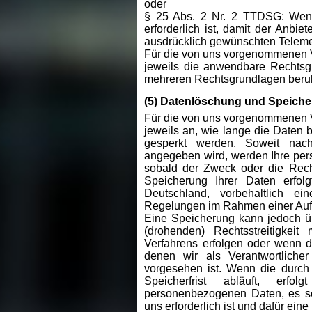
oder
§ 25 Abs. 2 Nr. 2 TTDSG: Wenn
erforderlich ist, damit der Anbi
ausdrücklich gewünschten Telemed
Für die von uns vorgenommenen 
jeweils die anwendbare Rechtsg
mehreren Rechtsgrundlagen beru
(5) Datenlöschung und Speiche
Für die von uns vorgenommenen 
jeweils an, wie lange die Daten 
gesperkt werden. Soweit nach
angegeben wird, werden Ihre per
sobald der Zweck oder die Recht
Speicherung Ihrer Daten erfol
Deutschland, vorbehaltlich e
Regelungen im Rahmen einer Auft
Eine Speicherung kann jedoch üb
(drohenden) Rechtsstreitigkeit
Verfahrens erfolgen oder wenn d
denen wir als Verantwortliche
vorgesehen ist. Wenn die durch 
Speicherfrist abläuft, er
personenbezogenen Daten, es se
uns erforderlich ist und dafür ein