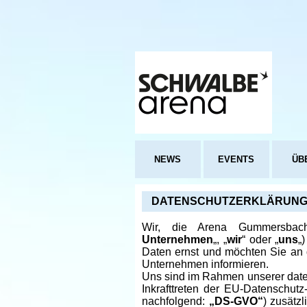
NEWS
EVENTS
ÜB
DATENSCHUTZERKLÄRUN
Wir, die Arena Gummersba
Unternehmen
„, „
wir
“ oder „
uns
„
Daten ernst und möchten Sie an 
Unternehmen informieren.
Uns sind im Rahmen unserer daten
Inkrafttreten der EU-Datenschut
nachfolgend:
„DS-GVO“
) zusätz