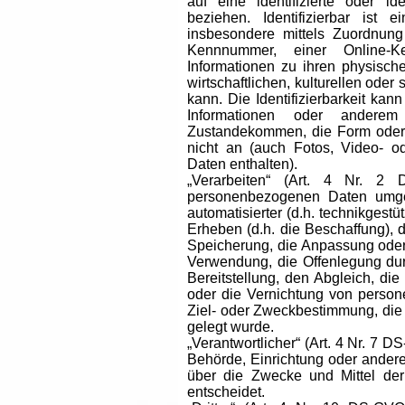
auf eine identifizierte oder ide
beziehen. Identifizierbar ist 
insbesondere mittels Zuordnun
Kennnummer, einer Online-Ke
Informationen zu ihren physisch
wirtschaftlichen, kulturellen oder
kann. Die Identifizierbarkeit kan
Informationen oder andere
Zustandekommen, die Form oder 
nicht an (auch Fotos, Video- 
Daten enthalten).
„Verarbeiten“ (Art. 4 Nr. 2
personenbezogenen Daten umgeg
automatisierter (d.h. technikgest
Erheben (d.h. die Beschaffung), 
Speicherung, die Anpassung oder
Verwendung, die Offenlegung dur
Bereitstellung, den Abgleich, d
oder die Vernichtung von perso
Ziel- oder Zweckbestimmung, die
gelegt wurde.
„Verantwortlicher“ (Art. 4 Nr. 7 D
Behörde, Einrichtung oder andere
über die Zwecke und Mittel de
entscheidet.