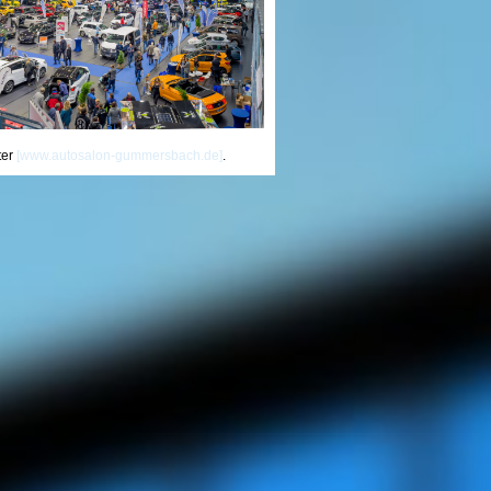
ter
[www.autosalon-gummersbach.de]
.