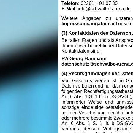
Telefon:
02261 – 91 07 30
E-Mail:
info@schwalbe-arena.de
Weitere Angaben zu unsere
Impressumsangaben
auf unserer
(3) Kontaktdaten des Datensch
Bei allen Fragen und als Anspre
Ihnen unser betrieblicher Datensc
Kontaktdaten sind:
RA Georg Baumann
datenschutz@schwalbe-arena.
(4) Rechtsgrundlagen der Date
Von Gesetzes wegen ist im Gru
Daten verboten und nur dann erla
folgenden Rechtfertigungstatbestän
Art. 6 Abs. 1 S. 1 lit. a DS-GVO („
informierter Weise und unmiss
sonstige eindeutige bestätigend
mit der Verarbeitung der ihn be
oder mehrere bestimmte Zwecke ei
Art. 6 Abs. 1 S. 1 lit. b DS-GV
Vertrags, dessen Vertragsparte