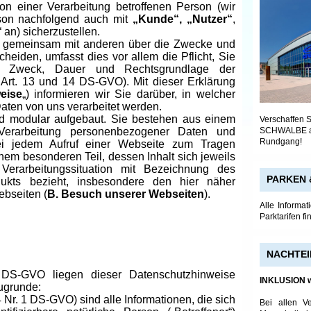
n einer Verarbeitung betroffenen Person (wir
rson nachfolgend auch mit
„Kunde“, „Nutzer“
,
“ an) sicherzustellen.
er gemeinsam mit anderen über die Zwecke und
cheiden, umfasst dies vor allem die Pflicht, Sie
g, Zweck, Dauer und Rechtsgrundlage der
. Art. 13 und 14 DS-GVO). Mit dieser Erklärung
eise
„) informieren wir Sie darüber, in welcher
ten von uns verarbeitet werden.
d modular aufgebaut. Sie bestehen aus einem
Verschaffen S
SCHWALBE are
 Verarbeitung personenbezogener Daten und
Rundgang!
 bei jedem Aufruf einer Webseite zum Tragen
inem besonderen Teil, dessen Inhalt sich jeweils
erarbeitungssituation mit Bezeichnung des
PARKEN 
ukts bezieht, insbesondere den hier näher
ebseiten (
B. Besuch unserer Webseiten
).
Alle Informa
Parktarifen f
NACHTEI
S-GVO liegen dieser Datenschutzhinweise
INKLUSION w
ugrunde:
Nr. 1 DS-GVO) sind alle Informationen, die sich
Bei allen V