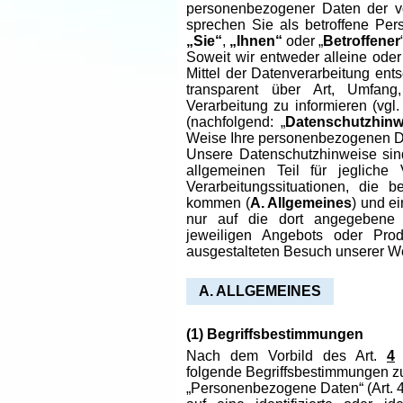
personenbezogener Daten der vo
sprechen Sie als betroffene Pe
„Sie“
,
„Ihnen“
oder „
Betroffener
Soweit wir entweder alleine od
Mittel der Datenverarbeitung ents
transparent über Art, Umfan
Verarbeitung zu informieren (vgl
(nachfolgend: „
Datenschutzhinw
Weise Ihre personenbezogenen Da
Unsere Datenschutzhinweise sin
allgemeinen Teil für jegliche
Verarbeitungssituationen, die
kommen (
A. Allgemeines
) und e
nur auf die dort angegebene V
jeweiligen Angebots oder Prod
ausgestalteten Besuch unserer W
A. ALLGEMEINES
(1) Begriffsbestimmungen
Nach dem Vorbild des Art.
4
D
folgende Begriffsbestimmungen z
„Personenbezogene Daten“ (Art. 4 