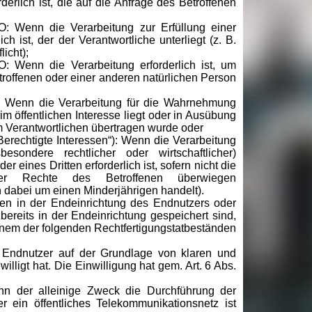
erlich ist, die auf die Anfrage des Betroffenen
O: Wenn die Verarbeitung zur Erfüllung einer
ich ist, der der Verantwortliche unterliegt (z. B.
icht);
O: Wenn die Verarbeitung erforderlich ist, um
troffenen oder einer anderen natürlichen Person
O: Wenn die Verarbeitung für die Wahrnehmung
e im öffentlichen Interesse liegt oder in Ausübung
dem Verantwortlichen übertragen wurde oder
„Berechtigte Interessen“): Wenn die Verarbeitung
esondere rechtlicher oder wirtschaftlicher)
r eines Dritten erforderlich ist, sofern nicht die
der Rechte des Betroffenen überwiegen
 dabei um einen Minderjährigen handelt).
en in der Endeinrichtung des Endnutzers oder
 bereits in der Endeinrichtung gespeichert sind,
einem der folgenden Rechtfertigungstatbeständen
ndnutzer auf der Grundlage von klaren und
lligt hat. Die Einwilligung hat gem. Art. 6 Abs.
 der alleinige Zweck die Durchführung der
r ein öffentliches Telekommunikationsnetz ist