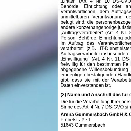
„Dritter“ (Art. 4 Nr. 10 DS-GVO
Behörde, Einrichtung oder a
Verantwortlichen, dem Auftrags
unmittelbaren Verantwortung de
befugt sind, die personenbezog
andere konzernangehörige juristi
„Auftragsverarbeiter“ (Art. 4 Nr.
Person, Behörde, Einrichtung od
im Auftrag des Verantwortlic
verarbeitet (z.B. IT-Dienstleis
Auftragsverarbeiter insbesondere k
„Einwilligung“ (Art. 4 Nr. 11 D
freiwillig für den bestimmten Fal
abgegebene Willensbekundung i
eindeutigen bestätigenden Handlu
gibt, dass sie mit der Verarbe
Daten einverstanden ist.
(2) Name und Anschrift des für 
Die für die Verarbeitung Ihrer pe
Sinne des Art. 4 Nr. 7 DS-GVO sin
Arena Gummersbach GmbH & 
Fröbelstraße 1
51643 Gummersbach