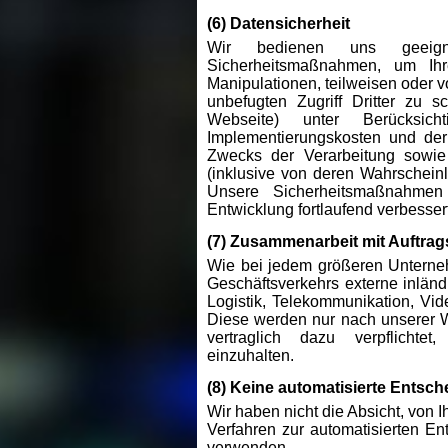
(6) Datensicherheit
Wir bedienen uns geeignet
Sicherheitsmaßnahmen, um Ihr
Manipulationen, teilweisen oder v
unbefugten Zugriff Dritter zu s
Webseite) unter Berücksi
Implementierungskosten und de
Zwecks der Verarbeitung sowie
(inklusive von deren Wahrscheinl
Unsere Sicherheitsmaßnahmen
Entwicklung fortlaufend verbessert
(7) Zusammenarbeit mit Auftrag
Wie bei jedem größeren Unterne
Geschäftsverkehrs externe inländis
Logistik, Telekommunikation, Vi
Diese werden nur nach unserer W
vertraglich dazu verpflichtet
einzuhalten.
(8) Keine automatisierte Entsch
Wir haben nicht die Absicht, von
Verfahren zur automatisierten Ent
verwenden.