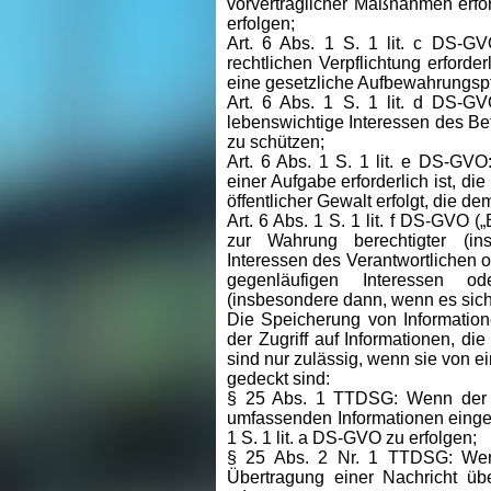
vorvertraglicher Maßnahmen erford
erfolgen;
Art. 6 Abs. 1 S. 1 lit. c DS-GV
rechtlichen Verpflichtung erforderl
eine gesetzliche Aufbewahrungspfl
Art. 6 Abs. 1 S. 1 lit. d DS-GV
lebenswichtige Interessen des Be
zu schützen;
Art. 6 Abs. 1 S. 1 lit. e DS-GV
einer Aufgabe erforderlich ist, di
öffentlicher Gewalt erfolgt, die 
Art. 6 Abs. 1 S. 1 lit. f DS-GVO (
zur Wahrung berechtigter (insb
Interessen des Verantwortlichen ode
gegenläufigen Interessen o
(insbesondere dann, wenn es sich
Die Speicherung von Information
der Zugriff auf Informationen, die
sind nur zulässig, wenn sie von 
gedeckt sind:
§ 25 Abs. 1 TTDSG: Wenn der E
umfassenden Informationen eingewi
1 S. 1 lit. a DS-GVO zu erfolgen;
§ 25 Abs. 2 Nr. 1 TTDSG: Wenn
Übertragung einer Nachricht übe