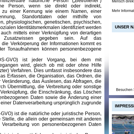
ntifizierbare natürliche Person („Betroffener“)
Mensch direk
eine Person, wenn sie direkt oder indirekt,
Mehr Informa
g zu einer Kennung wie einem Namen, einer
nnung, Standortdaten oder mithilfe von
en, physiologischen, genetischen, psychischen,
UNSER N
 sozialen Identitätsmerkmalen identifiziert werden
n auch mittels einer Verknüpfung von derartigen
m Zusatzwissen gegeben sein. Auf das
die Verkörperung der Informationen kommt es
oder Tonaufnahmen können personenbezogene
 DS-GVO) ist jeder Vorgang, bei dem mit
angen wird, gleich ob mit oder ohne Hilfe
ützter) Verfahren. Dies umfasst insbesondere das
das Erfassen, die Organisation, das Ordnen, die
 Veränderung, das Auslesen, das Abfragen, die
ch Übermittlung, die Verbreitung oder sonstige
Besuchen S
ie Verknüpfung, die Einschränkung, das Löschen
nenbezogenen Daten sowie die Änderung einer
 einer Datenverarbeitung ursprünglich zugrunde
IMPRESS
S-GVO) ist die natürliche oder juristische Person,
 Stelle, die allein oder gemeinsam mit anderen
r Verarbeitung von personenbezogenen Daten