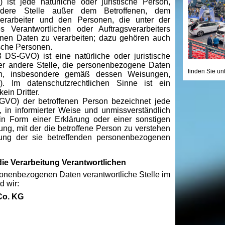
) ist jede natürliche oder juristische Person,
ndere Stelle außer dem Betroffenen, dem
verarbeiter und den Personen, die unter der
s Verantwortlichen oder Auftragsverarbeiters
enen Daten zu verarbeiten; dazu gehören auch
sche Personen.
 8 DS-GVO) ist eine natürliche oder juristische
er andere Stelle, die personenbezogene Daten
finden Sie un
hen, insbesondere gemäß dessen Weisungen,
ter). Im datenschutzrechtlichen Sinne ist ein
ein Dritter.
S-GVO) der betroffenen Person bezeichnet jede
l, in informierter Weise und unmissverständlich
n Form einer Erklärung oder einer sonstigen
ng, mit der die betroffene Person zu verstehen
itung der sie betreffenden personenbezogenen
die Verarbeitung Verantwortlichen
rsonenbezogenen Daten verantwortliche Stelle im
d wir:
Co. KG