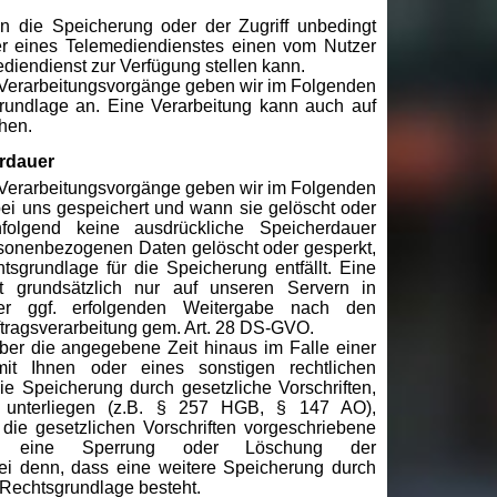
 die Speicherung oder der Zugriff unbedingt
eter eines Telemediendienstes einen vom Nutzer
iendienst zur Verfügung stellen kann.
Verarbeitungsvorgänge geben wir im Folgenden
rundlage an. Eine Verarbeitung kann auch auf
hen.
rdauer
Verarbeitungsvorgänge geben wir im Folgenden
bei uns gespeichert und wann sie gelöscht oder
folgend keine ausdrückliche Speicherdauer
sonenbezogenen Daten gelöscht oder gesperkt,
sgrundlage für die Speicherung entfällt. Eine
gt grundsätzlich nur auf unseren Servern in
iner ggf. erfolgenden Weitergabe nach den
ragsverarbeitung gem. Art. 28 DS-GVO.
er die angegebene Zeit hinaus im Falle einer
 mit Ihnen oder eines sonstigen rechtlichen
ie Speicherung durch gesetzliche Vorschriften,
r unterliegen (z.B. § 257 HGB, § 147 AO),
die gesetzlichen Vorschriften vorgeschriebene
folgt eine Sperrung oder Löschung der
i denn, dass eine weitere Speicherung durch
e Rechtsgrundlage besteht.