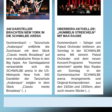
340 DARSTELLER
OBERBERG-AKTUELL.DE:
BRACHTEN NEW YORK IN
„HUMMELN STREICHELN“
DIE SCHWALBE ARENA
MIT MAX RAABE
Gummersbach – Tanzschule
Gummersbach – Sänger und
„Arabesque“ entführte die
Palast Orchester brillieren am
Zuschauer mit dem Stück
Sonntag in der SCHWALBE
„Classic meets Broadway“ auf
arena. Mit seinem Palast
eine musikalische Reise in den
Orchester und dem neuen
Big Apple. Am Samstagabend
Konzert-Programm "Hummel
verwandelte sich die
streicheln" spielte Max Raabe
SCHWALBE arena in die US-
am Sonntag in der
Metropole New York. 340
Gummersbacher SCHWALBE
Darsteller der Tanzschule
arena. Arrangements und
„Arabesque“ zeigten in dem
Original-Kompositionen aus
Stück „Classic meets
den 1920er und 1930ern, aber
Broadway“ (...)
auch neuere Stücke (...)