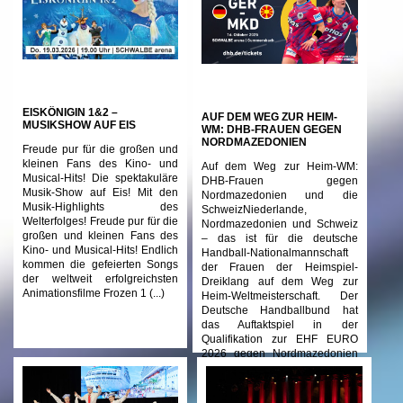
EISKÖNIGIN 1&2 –
AUF DEM WEG ZUR HEIM-
MUSIKSHOW AUF EIS
WM: DHB-FRAUEN GEGEN
NORDMAZEDONIEN
Freude pur für die großen und
kleinen Fans des Kino- und
Auf dem Weg zur Heim-WM:
Musical-Hits! Die spektakuläre
DHB-Frauen gegen
Musik-Show auf Eis! Mit den
Nordmazedonien und die
Musik-Highlights des
SchweizNiederlande,
Welterfolges! Freude pur für die
Nordmazedonien und Schweiz
großen und kleinen Fans des
– das ist für die deutsche
Kino- und Musical-Hits! Endlich
Handball-Nationalmannschaft
kommen die gefeierten Songs
der Frauen der Heimspiel-
der weltweit erfolgreichsten
Dreiklang auf dem Weg zur
Animationsfilme Frozen 1 (...)
Heim-Weltmeisterschaft. Der
Deutsche Handballbund hat
das Auftaktspiel in der
Qualifikation zur EHF EURO
2026 gegen Nordmazedonien
(...)