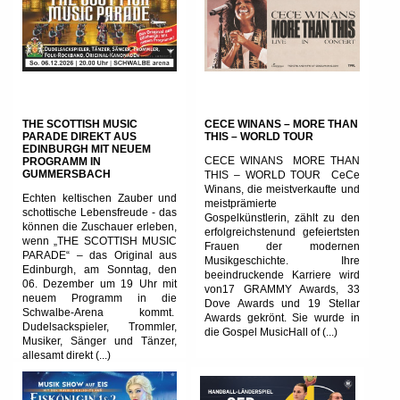
THE SCOTTISH MUSIC
CECE WINANS – MORE THAN
PARADE DIREKT AUS
THIS – WORLD TOUR
EDINBURGH MIT NEUEM
CECE WINANS MORE THAN
PROGRAMM IN
GUMMERSBACH
THIS – WORLD TOUR CeCe
Winans, die meistverkaufte und
Echten keltischen Zauber und
meistprämierte
schottische Lebensfreude - das
Gospelkünstlerin, zählt zu den
können die Zuschauer erleben,
erfolgreichstenund gefeiertsten
wenn „THE SCOTTISH MUSIC
Frauen der modernen
PARADE“ – das Original aus
Musikgeschichte. Ihre
Edinburgh, am Sonntag, den
beeindruckende Karriere wird
06. Dezember um 19 Uhr mit
von17 GRAMMY Awards, 33
neuem Programm in die
Dove Awards und 19 Stellar
Schwalbe-Arena kommt.
Awards gekrönt. Sie wurde in
Dudelsackspieler, Trommler,
die Gospel MusicHall of (...)
Musiker, Sänger und Tänzer,
allesamt direkt (...)