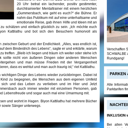
20 Uhr betrat ein lachender, positiv gestimmter,
durchtrainierter Mentaltrainer mit einem herzlichen
„Gummersbach, wie geht es euch?“ die Bühne. Er
nahm das Publikum mit auf eine unterhaltsame und
emotionale Reise, gab ihnen Hilfe und Ideen mit an
 zu schätzen und einfach glücklich zu sein. „Ich möchte euch
yon Kattilathu und bot sich den Besuchern humorvoll als
h zwischen Geburt und der Endlichkeit. „Alles, was endlich ist,
auf dem Bindestrich des Lebens“, sagte er und erklärte, warum
Verschaffen S
zu treffen. „Bleib ich liegen und träum ich weiter oder stehe ich
SCHWALBE are
ück sollte nicht von äußeren Dingen oder anderen Menschen
Rundgang!
itergehen und man müsse Frieden mit der Vergangenheit
ren, dass es wehtut und man auch traurig ist,“ riet Kattilathu.
PARKEN 
ch wichtigen Dinge des Lebens wieder zurückbringen. Dabei ist
en Kind zu begegnen, die Menschen aus dem eigenen Umfeld
n sich und das Leben zu verlieben und im Hier und Jetzt
Alle Informa
Gummersbach auch immer wieder mit einzelnen Personen, gab
Parktarifen f
 und Lebensfreude und sogar auch mal eine Umarmung mit.
hsen und wohnt in Hagen. Biyon Kattilathu hat mehrere Bücher
NACHTEI
er sowie Sänger unterwegs.
INKLUSION w
Bei allen V