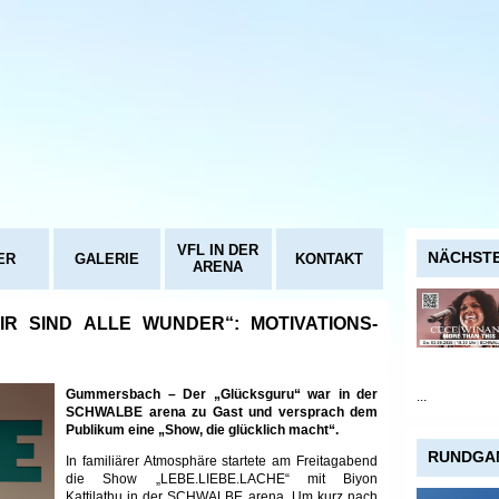
VFL IN DER
NÄCHSTE
ER
GALERIE
KONTAKT
ARENA
IR SIND ALLE WUNDER“: MOTIVATIONS-
U
Gummersbach – Der „Glücksguru“ war in der
...
SCHWALBE arena zu Gast und versprach dem
Publikum eine „Show, die glücklich macht“.
RUNDGA
In familiärer Atmosphäre startete am Freitagabend
die Show „LEBE.LIEBE.LACHE“ mit Biyon
Kattilathu in der SCHWALBE arena. Um kurz nach