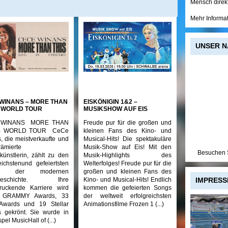
Mensch direk
Mehr Informa
UNSER N
WINANS – MORE THAN
EISKÖNIGIN 1&2 –
– WORLD TOUR
MUSIKSHOW AUF EIS
 WINANS MORE THAN
Freude pur für die großen und
 – WORLD TOUR CeCe
kleinen Fans des Kino- und
, die meistverkaufte und
Musical-Hits! Die spektakuläre
rämierte
Musik-Show auf Eis! Mit den
Besuchen S
künstlerin, zählt zu den
Musik-Highlights des
reichstenund gefeiertsten
Welterfolges! Freude pur für die
en der modernen
großen und kleinen Fans des
kgeschichte. Ihre
Kino- und Musical-Hits! Endlich
IMPRESS
ruckende Karriere wird
kommen die gefeierten Songs
 GRAMMY Awards, 33
der weltweit erfolgreichsten
Awards und 19 Stellar
Animationsfilme Frozen 1 (...)
 gekrönt. Sie wurde in
pel MusicHall of (...)