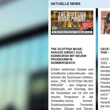
AKTUELLE NEWS
THE SCOTTISH MUSIC
CECE 
PARADE DIREKT AUS
THIS 
EDINBURGH MIT NEUEM
CECE
PROGRAMM IN
GUMMERSBACH
THIS
Winans
Echten keltischen Zauber und
meistp
schottische Lebensfreude - das
Gospel
können die Zuschauer erleben,
erfolg
wenn „THE SCOTTISH MUSIC
Frau
PARADE“ – das Original aus
Musi
Edinburgh, am Sonntag, den
beeind
06. Dezember um 19 Uhr mit
von17
neuem Programm in die
Dove 
Schwalbe-Arena kommt.
Awards
Dudelsackspieler, Trommler,
die Gos
Musiker, Sänger und Tänzer,