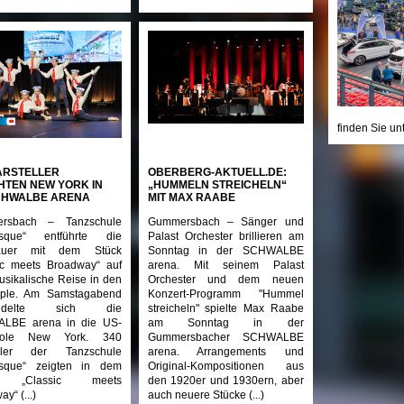
finden Sie un
ARSTELLER
OBERBERG-AKTUELL.DE:
TEN NEW YORK IN
„HUMMELN STREICHELN“
CHWALBE ARENA
MIT MAX RAABE
rsbach – Tanzschule
Gummersbach – Sänger und
esque“ entführte die
Palast Orchester brillieren am
auer mit dem Stück
Sonntag in der SCHWALBE
ic meets Broadway“ auf
arena. Mit seinem Palast
usikalische Reise in den
Orchester und dem neuen
pple. Am Samstagabend
Konzert-Programm "Hummel
andelte sich die
streicheln" spielte Max Raabe
LBE arena in die US-
am Sonntag in der
pole New York. 340
Gummersbacher SCHWALBE
eller der Tanzschule
arena. Arrangements und
esque“ zeigten in dem
Original-Kompositionen aus
k „Classic meets
den 1920er und 1930ern, aber
y“ (...)
auch neuere Stücke (...)