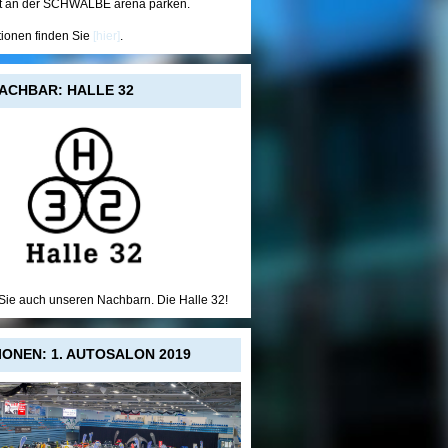
t an der SCHWALBE arena parken.
tionen finden Sie
[hier]
.
ACHBAR: HALLE 32
ie auch unseren Nachbarn. Die Halle 32!
IONEN: 1. AUTOSALON 2019