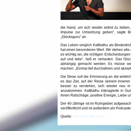
die Hand, um sich wieder selbst zu lieben,
Impulse zur Umsetzung geben“, sagte Bi
„Glücksguru“ an.
Das Leben verglich Kattilathu als Bindestric
hat einen besonderen Wert. Wir stehen alle 
es wichtig sei, die richtigen Entscheidungen 
auf und lebe“, ließ er verlauten. Das Gl
abhängig gemacht werden. Es müsse we
machen. „Einmal tief durchatmen und akzeptie
Die Show soll die Erinnerung an die wirkli
es das Ziel, auf der Reise seinem inner
besser zu verstehen, sich wieder neu i
anzukommen. Kattilathu interagierte in 
ihnen Ratschläge, positive Energie, Liebe
Der 40-Jährige ist im Ruhrgebiet aufgewac
veröffentlicht und ist außerdem als Podcast
Quelle:
Oberberg-Aktuell.de