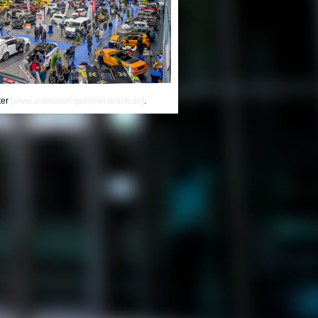
ter
[www.autosalon-gummersbach.de]
.