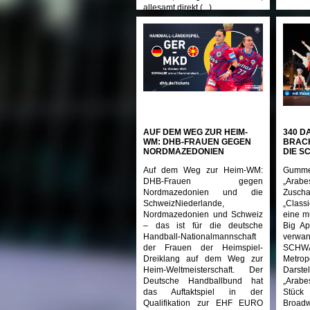
allesamt direkt (...)
AUF DEM WEG ZUR HEIM-
340 D
WM: DHB-FRAUEN GEGEN
BRACH
NORDMAZEDONIEN
DIE S
Auf dem Weg zur Heim-WM:
Gumme
DHB-Frauen gegen
„Arab
Nordmazedonien und die
Zusch
SchweizNiederlande,
„Class
Nordmazedonien und Schweiz
eine m
– das ist für die deutsche
Big A
Handball-Nationalmannschaft
verw
der Frauen der Heimspiel-
SCHWA
Dreiklang auf dem Weg zur
Metro
Heim-Weltmeisterschaft. Der
Darst
Deutsche Handballbund hat
„Arab
das Auftaktspiel in der
Stüc
Qualifikation zur EHF EURO
Broadwa