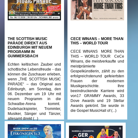
THE SCOTTISH MUSIC
CECE WINANS – MORE THAN
PARADE DIREKT AUS
THIS – WORLD TOUR
EDINBURGH MIT NEUEM
CECE WINANS MORE THAN
PROGRAMM IN
GUMMERSBACH
THIS – WORLD TOUR CeCe
Winans, die meistverkaufte und
Echten keltischen Zauber und
meistprämierte
schottische Lebensfreude - das
Gospelkünstlerin, zählt zu den
können die Zuschauer erleben,
erfolgreichstenund gefeiertsten
wenn „THE SCOTTISH MUSIC
Frauen der modernen
PARADE“ – das Original aus
Musikgeschichte. Ihre
Edinburgh, am Sonntag, den
beeindruckende Karriere wird
06. Dezember um 19 Uhr mit
von17 GRAMMY Awards, 33
neuem Programm in die
Dove Awards und 19 Stellar
Schwalbe-Arena kommt.
Awards gekrönt. Sie wurde in
Dudelsackspieler, Trommler,
die Gospel MusicHall of (...)
Musiker, Sänger und Tänzer,
allesamt direkt (...)