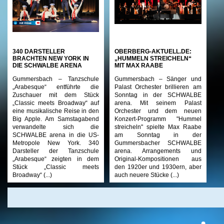
340 DARSTELLER
OBERBERG-AKTUELL.DE:
BRACHTEN NEW YORK IN
„HUMMELN STREICHELN“
DIE SCHWALBE ARENA
MIT MAX RAABE
Gummersbach – Tanzschule
Gummersbach – Sänger und
„Arabesque“ entführte die
Palast Orchester brillieren am
Zuschauer mit dem Stück
Sonntag in der SCHWALBE
„Classic meets Broadway“ auf
arena. Mit seinem Palast
eine musikalische Reise in den
Orchester und dem neuen
Big Apple. Am Samstagabend
Konzert-Programm "Hummel
verwandelte sich die
streicheln" spielte Max Raabe
SCHWALBE arena in die US-
am Sonntag in der
Metropole New York. 340
Gummersbacher SCHWALBE
Darsteller der Tanzschule
arena. Arrangements und
„Arabesque“ zeigten in dem
Original-Kompositionen aus
Stück „Classic meets
den 1920er und 1930ern, aber
Broadway“ (...)
auch neuere Stücke (...)