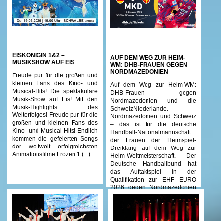
EISKÖNIGIN 1&2 –
AUF DEM WEG ZUR HEIM-
MUSIKSHOW AUF EIS
WM: DHB-FRAUEN GEGEN
NORDMAZEDONIEN
Freude pur für die großen und
kleinen Fans des Kino- und
Auf dem Weg zur Heim-WM:
Musical-Hits! Die spektakuläre
DHB-Frauen gegen
Musik-Show auf Eis! Mit den
Nordmazedonien und die
Musik-Highlights des
SchweizNiederlande,
Welterfolges! Freude pur für die
Nordmazedonien und Schweiz
großen und kleinen Fans des
– das ist für die deutsche
Kino- und Musical-Hits! Endlich
Handball-Nationalmannschaft
kommen die gefeierten Songs
der Frauen der Heimspiel-
der weltweit erfolgreichsten
Dreiklang auf dem Weg zur
Animationsfilme Frozen 1 (...)
Heim-Weltmeisterschaft. Der
Deutsche Handballbund hat
das Auftaktspiel in der
Qualifikation zur EHF EURO
2026 gegen Nordmazedonien
(...)